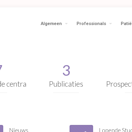
Algemeen
Professionals
Pati
7
3
e centra
Publicaties
Prospect
Nieuws
Lopende Stu