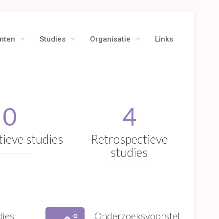
ënten
Studies
Organisatie
Links
0
4
ieve studies
Retrospectieve
studies
dies
Onderzoeksvoorstel