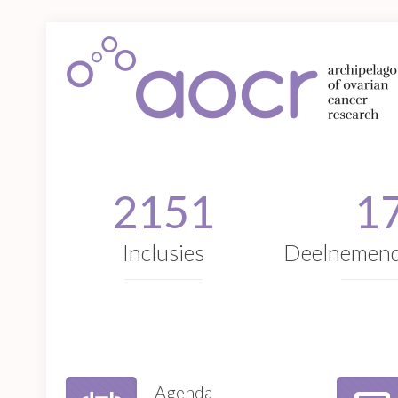
2151
1
Inclusies
Deelnemend
Agenda